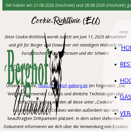
Wir haben am 21.08.2026 (Hochzeit) und 28.08.2026 (Hochzeit) g
Zum Hauptinhalt springen
Zum Footer springen
Cookie-Richtlinie (EU)
Diese Cookie-Richtlinie wurde zuletzt am Juni 11, 2025 aktualisiert
und gilt für Bürger und Einwohner mit ständigem Wohnsitz im
HO
Europäischen Wirtschaftsraum und der Schweiz.
RE
1. Einführung
HOC
Unsere Website,
https://berghof-gaiberg.de
(im folgenden: „Die
Website“) verwendet Cookies und ähnliche Technologien (der
GÄ
Einfachheit halber werden all diese unter „Cookies“
zusammengefasst). Cookies werden außerdem von uns
VE
beauftragten Drittparteien platziert. In dem unten stehendem
Dokument informieren wir dich über die Verwendung von Cookies